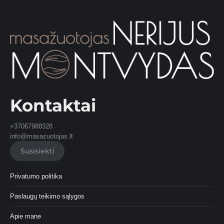
Kontaktai
+37067988328
info@masazuotojas.lt
Susisiekti
Privatumo politika
Paslaugų teikimo sąlygos
Apie mane