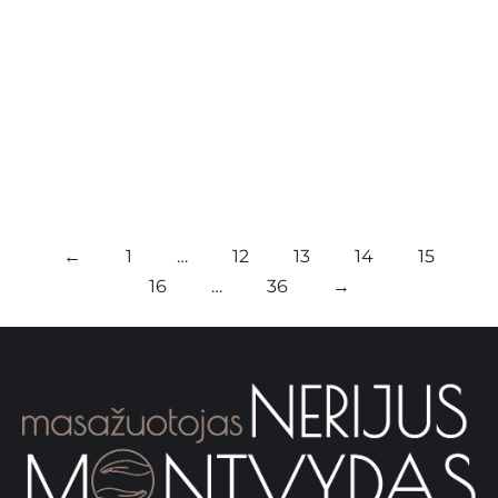
savaitę ne mažiau kaip po 30 minučių atlikti
aerobinius pratimus, nepamirštant ir apšilimo,
tempimo bei krūvio mažinimo…
Skaityti
←
1
…
12
13
14
15
16
…
36
→