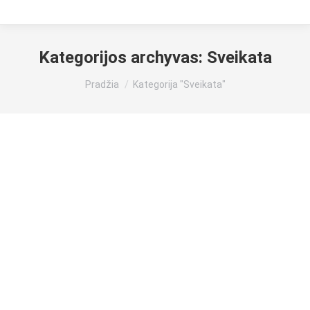
Kategorijos archyvas:
Sveikata
Jūs esate čia:
Pradžia
Kategorija "Sveikata"