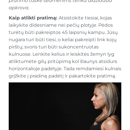
pratimo taške sėdmenims tenka didžiausia
apkrova.
Kaip atlikti pratimą:
Atsistokite tiesiai, kojas
laikykite didesniame nei pečių plotyje. Pėdos
turėtų būti pakreiptos 45 laipsnių kampu. Jūsų
nugara turi būti tiesi, o keliai pakreipti link kojų
pirštų; svoris turi būti sukoncentruotas
kulnuose. Lenkite kelius ir leiskitės žemyn lyg
atliktumėte gilų pritūpimą kol šlaunys atsidurs
horizontalioje padėtyje. Tada remdamiesi kulnais
grįžkite į pradinę padėtį ir pakartokite pratimą.