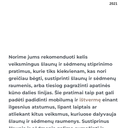
2021
Norime jums rekomenduoti kelis
veiksmingus šlaunų ir sėdmenų stiprinimo
pratimus, kurie tiks kiekvienam, kas nori
greičiau bėgti, sustiprinti šlaunų ir sėdmenų
raumenis, arba tiesiog pagražinti apatinės
kūno dalies linijas. Šie pratimai taip pat gali
padėti padidinti mobilumą ir
ištvermę
einant
ilgesnius atstumus, lipant laiptais ar
atliekant kitus veiksmus, kuriuose dalyvauja
šlaunų ir sėdmenų raumenys. Sustiprinus