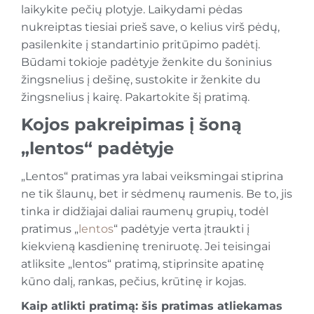
laikykite pečių plotyje. Laikydami pėdas
nukreiptas tiesiai prieš save, o kelius virš pėdų,
pasilenkite į standartinio pritūpimo padėtį.
Būdami tokioje padėtyje ženkite du šoninius
žingsnelius į dešinę, sustokite ir ženkite du
žingsnelius į kairę. Pakartokite šį pratimą.
Kojos pakreipimas į šoną
„lentos“ padėtyje
„Lentos“ pratimas yra labai veiksmingai stiprina
ne tik šlaunų, bet ir sėdmenų raumenis. Be to, jis
tinka ir didžiajai daliai raumenų grupių, todėl
pratimus „
lentos
“ padėtyje verta įtraukti į
kiekvieną kasdieninę treniruotę. Jei teisingai
atliksite „lentos“ pratimą, stiprinsite apatinę
kūno dalį, rankas, pečius, krūtinę ir kojas.
Kaip atlikti pratimą: šis pratimas atliekamas