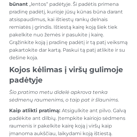
būnant
„lentos“ padėtyje. Ši padėtis primena
pradinę padėtį, kurioje jūsų kūnas būna darant
atsispaudimus, kai ištiestų rankų delnais
remiatės į grindis. Ištiestą kairę koją šiek tiek
pakelkite nuo žemės ir pasukite į kairę.
Grąžinkite koją į pradinę padėtį ir tą patį veiksmą
pakartokite dar kartą. Paskui tą patį atlikite ir su
dešine koja.
Kojos kėlimas į viršų gulimoje
padėtyje
Šio pratimo metu didelė apkrova tenka
sėdmenų raumenims, o taip pat ir šlaunims.
Kaip atlikti pratimą:
Atsigulkite ant pilvo. Galvą
padėkite ant dilbių. Įtempkite kairiojo sėdmens
raumenis ir pakelkite kairę koją į viršų kaip
įmanoma aukščiau, laikydami koją ištiestą.