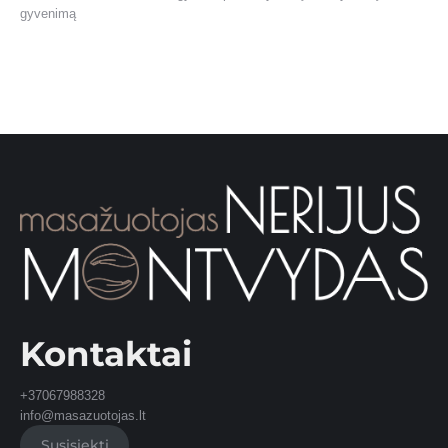
gyvenimą
Kontaktai
+37067988328
info@masazuotojas.lt
Susisiekti