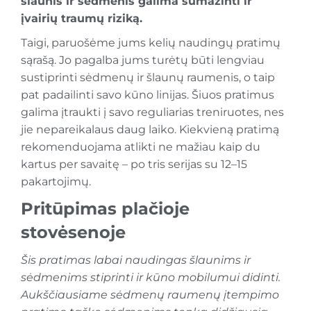
šlaunis ir sėdmenis galima sumažinti ir
įvairių traumų riziką.
Taigi, paruošėme jums kelių naudingų pratimų
sąrašą. Jo pagalba jums turėtų būti lengviau
sustiprinti sėdmenų ir šlaunų raumenis, o taip
pat padailinti savo kūno linijas. Šiuos pratimus
galima įtraukti į savo reguliarias treniruotes, nes
jie nepareikalaus daug laiko. Kiekvieną pratimą
rekomenduojama atlikti ne mažiau kaip du
kartus per savaitę – po tris serijas su 12–15
pakartojimų.
Pritūpimas plačioje
stovėsenoje
Šis pratimas labai naudingas šlaunims ir
sėdmenims stiprinti ir kūno mobilumui didinti.
Aukščiausiame sėdmenų raumenų įtempimo