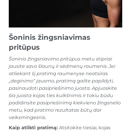
Šoninis žingsniavimas
pritūpus
Šoninio žingsniavimo pritūpus metu stipriai
jausite savo šlaunų ir sėdmenų raumenis. Jei
atliekant šį pratimą raumenyse neatsiras
„deginimo“ jausmo, pratimą galite papildyti,
pasinaudoti pasipriešinimo juosta. Apjuoskite
šia juosta kojas ties kulkšnimis ir tokiu būdu
padidinsite pasipriešinimą kiekvieno žingsnelio
metu, kad pratimo rezultatas būtų dar
veiksmingesnis.
Kaip atlikti pratimą:
Atsitokite tiesiai, kojas