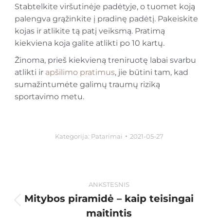
Stabtelkite viršutinėje padėtyje, o tuomet koją
palengva grąžinkite į pradinę padėtį. Pakeiskite
kojas ir atlikite tą patį veiksmą. Pratimą
kiekviena koja galite atlikti po 10 kartų.
Žinoma, prieš kiekvieną treniruotę labai svarbu
atlikti ir
apšilimo pratimus
, jie būtini tam, kad
sumažintumėte galimų traumų riziką
sportavimo metu.
Kategorija:
Patarimai
2021-05-27
ANKSTESNIS
Mitybos piramidė – kaip teisingai
maitintis