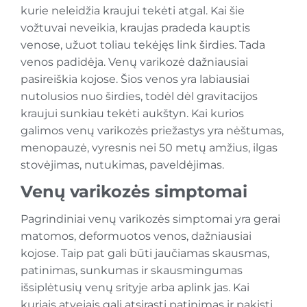
kurie neleidžia kraujui tekėti atgal. Kai šie
vožtuvai neveikia, kraujas pradeda kauptis
venose, užuot toliau tekėjęs link širdies. Tada
venos padidėja. Venų varikozė dažniausiai
pasireiškia kojose. Šios venos yra labiausiai
nutolusios nuo širdies, todėl dėl gravitacijos
kraujui sunkiau tekėti aukštyn. Kai kurios
galimos venų varikozės priežastys yra nėštumas,
menopauzė, vyresnis nei 50 metų amžius, ilgas
stovėjimas, nutukimas, paveldėjimas.
Venų varikozės simptomai
Pagrindiniai venų varikozės simptomai yra gerai
matomos, deformuotos venos, dažniausiai
kojose. Taip pat gali būti jaučiamas skausmas,
patinimas, sunkumas ir skausmingumas
išsiplėtusių venų srityje arba aplink jas. Kai
kuriais atvejais gali atsirasti patinimas ir pakisti