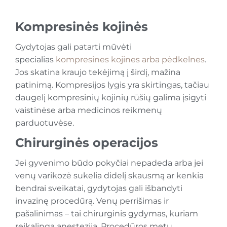
Kompresinės kojinės
Gydytojas gali patarti mūvėti
specialias
kompresines kojines arba pėdkelnes
.
Jos skatina kraujo tekėjimą į širdį, mažina
patinimą. Kompresijos lygis yra skirtingas, tačiau
daugelį kompresinių kojinių rūšių galima įsigyti
vaistinėse arba medicinos reikmenų
parduotuvėse.
Chirurginės operacijos
Jei gyvenimo būdo pokyčiai nepadeda arba jei
venų varikozė sukelia didelį skausmą ar kenkia
bendrai sveikatai, gydytojas gali išbandyti
invazinę procedūrą. Venų perrišimas ir
pašalinimas – tai chirurginis gydymas, kuriam
reikalinga anestezija. Procedūros metu