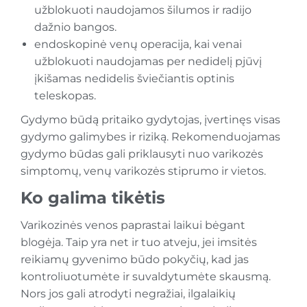
užblokuoti naudojamos šilumos ir radijo
dažnio bangos.
endoskopinė venų operacija, kai venai
užblokuoti naudojamas per nedidelį pjūvį
įkišamas nedidelis šviečiantis optinis
teleskopas.
Gydymo būdą pritaiko gydytojas, įvertinęs visas
gydymo galimybes ir riziką. Rekomenduojamas
gydymo būdas gali priklausyti nuo varikozės
simptomų, venų varikozės stiprumo ir vietos.
Ko galima tikėtis
Varikozinės venos paprastai laikui bėgant
blogėja. Taip yra net ir tuo atveju, jei imsitės
reikiamų gyvenimo būdo pokyčių, kad jas
kontroliuotumėte ir suvaldytumėte skausmą.
Nors jos gali atrodyti negražiai, ilgalaikių