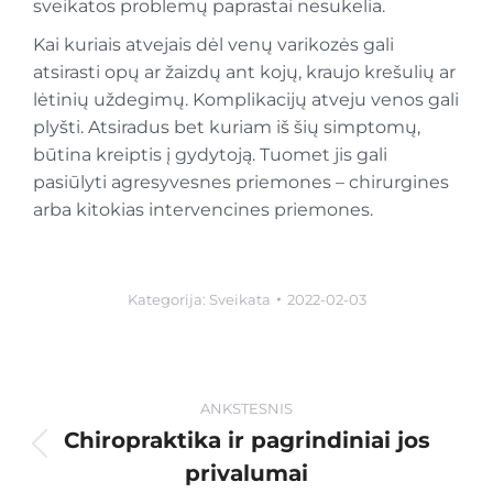
sveikatos problemų paprastai nesukelia.
Kai kuriais atvejais dėl venų varikozės gali
atsirasti opų ar žaizdų ant kojų, kraujo krešulių ar
lėtinių uždegimų. Komplikacijų atveju venos gali
plyšti. Atsiradus bet kuriam iš šių simptomų,
būtina kreiptis į gydytoją. Tuomet jis gali
pasiūlyti agresyvesnes priemones – chirurgines
arba kitokias intervencines priemones.
Kategorija:
Sveikata
2022-02-03
ANKSTESNIS
Chiropraktika ir pagrindiniai jos
privalumai