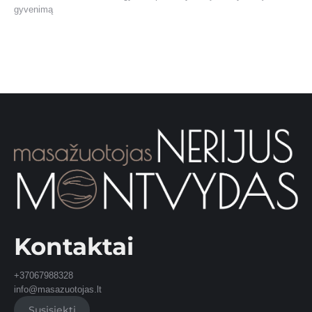
gyvenimą
Kontaktai
+37067988328
info@masazuotojas.lt
Susisiekti