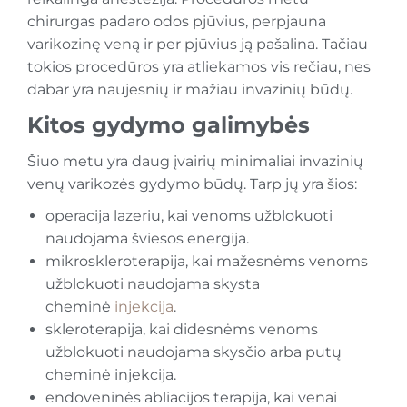
chirurgas padaro odos pjūvius, perpjauna
varikozinę veną ir per pjūvius ją pašalina. Tačiau
tokios procedūros yra atliekamos vis rečiau, nes
dabar yra naujesnių ir mažiau invazinių būdų.
Kitos gydymo galimybės
Šiuo metu yra daug įvairių minimaliai invazinių
venų varikozės gydymo būdų. Tarp jų yra šios:
operacija lazeriu, kai venoms užblokuoti
naudojama šviesos energija.
mikroskleroterapija, kai mažesnėms venoms
užblokuoti naudojama skysta
cheminė
injekcija
.
skleroterapija, kai didesnėms venoms
užblokuoti naudojama skysčio arba putų
cheminė injekcija.
endoveninės abliacijos terapija, kai venai