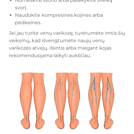
Numeskite svorio arba palaikykite sveiką
svorį.
Naudokite kompresines kojines arba
pėdkelnes.
Jei jau turite venų varikozę, turėtumėte imtis šių
veiksmų, kad išvengtumėte naujų venų
varikozės atvejų. Ilsintis arba miegant kojas
rekomenduojama laikyti aukščiau.