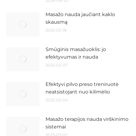
2024-04-20
Masažo nauda jaučiant kaklo
skausmą
2023-02-18
Smūginis masažuoklis: jo
efektyvumas ir nauda
2023-02-07
Efektyvi pilvo preso treniruotė
neatsistojant nuo kilimėlio
2023-02-04
Masažo terapijos nauda virškinimo
sistemai
2023-02-02