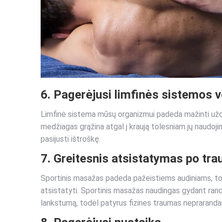
6. Pagerėjusi limfinės sistemos v
Limfinė sistema mūsų organizmui padeda mažinti uždegi
medžiagas grąžina atgal į kraują tolesniam jų naudoj
pasijusti ištroškę.
7. Greitesnis atsistatymas po tr
Sportinis masažas padeda pažeistiems audiniams, tokie
atsistatyti. Sportinis masažas naudingas gydant randu
lankstumą, todėl patyrus fizines traumas nepraran