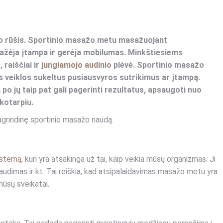
žo rūšis. Sportinio masažo metu masažuojant
žėja įtampa ir gerėja mobilumas. Minkštiesiems
 raiščiai ir
jungiamojo audinio
plėvė. Sportinio masažo
nės veiklos sukeltus pusiausvyros sutrikimus ar įtampą.
po jų taip pat gali pagerinti rezultatus, apsaugoti nuo
kotarpiu.
pagrindinę sportinio masažo naudą.
istemą
, kuri yra atsakinga už tai, kaip veikia mūsų organizmas. Ji
spaudimas ir kt. Tai reiškia, kad atsipalaidavimas masažo metu yra
mūsų sveikatai.