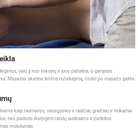
eikla
mus, valo jį nuo toksinų ir juos pašalina, o gerąsias
imui. Masažas skatina limfos nutekėjimą, todėl po masažo galite
aumų
ms kaip raumenys, sausgyslės ir raiščiai, greičiau ir tinkamai
s, nes padeda išsilyginti randų audiniams ir padidina
damas mobilumas.