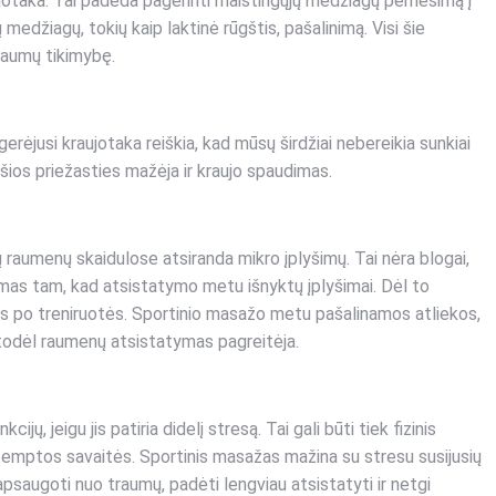
ujotaka. Tai padeda pagerinti maistingųjų medžiagų pernešimą į
medžiagų, tokių kaip laktinė rūgštis, pašalinimą. Visi šie
traumų tikimybę.
ėjusi kraujotaka reiškia, kad mūsų širdžiai nebereikia sunkiai
l šios priežasties mažėja ir kraujo spaudimas.
ų raumenų skaidulose atsiranda mikro įplyšimų. Tai nėra blogai,
gimas tam, kad atsistatymo metu išnyktų įplyšimai. Dėl to
nas po treniruotės. Sportinio masažo metu pašalinamos atliekos,
, todėl raumenų atsistatymas pagreitėja.
jų, jeigu jis patiria didelį stresą. Tai gali būti tiek fizinis
r įtemptos savaitės. Sportinis masažas mažina su stresu susijusių
psaugoti nuo traumų, padėti lengviau atsistatyti ir netgi