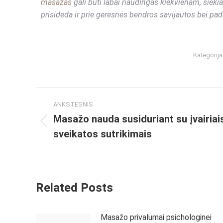
masažas
gali būti labai naudingas kiekvienam, sieki
prisideda ir prie geresnės bendros savijautos bei pad
Kategorija
ANKSTESNIS
Masažo nauda susiduriant su įvairiai
sveikatos sutrikimais
Related Posts
Masažo privalumai psichologinei