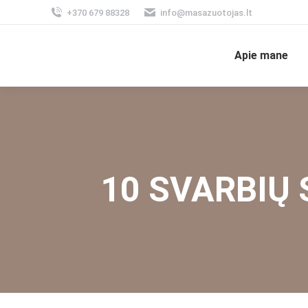
+370 679 88328
info@masazuotojas.lt
Apie mane
10 SVARBIŲ