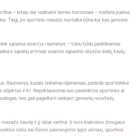
rfinai – kitaip dar vadinami laimės hormonais – malšina įvairius
alus. Taigi, po sportinio masažo nuotaika būna kur kas geresnė.
link sąnarius esantys raumenys – tokiu būdu padidinamas
ikia ir sąnarių ertmėje esančio sąnarinio skysčio kiekį, kaulų
tus. Raumenys, kuriais tinkamai rūpinamasi, padeda sportininkui
us objektus ir kt. Nepriklausomai nuo pasirinktos sportinės ar
audingas, nes gali pagelbėti siekiant geresnių rezultatų.
o masažo naudą ir jį labai vertina. Ir nors kiekvieno žmogaus
veiklos rūšis bei fizinio pasirengimo lygis skiriasi,
sportinis