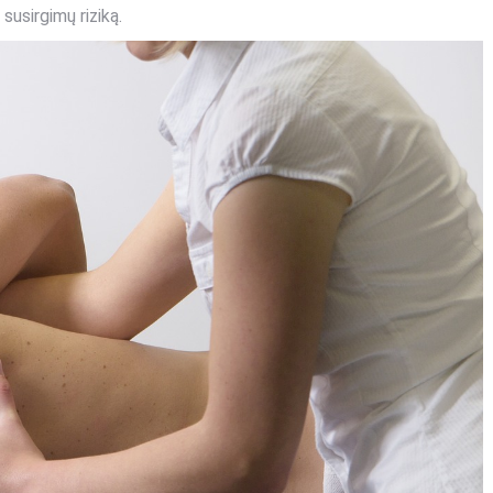
susirgimų riziką.