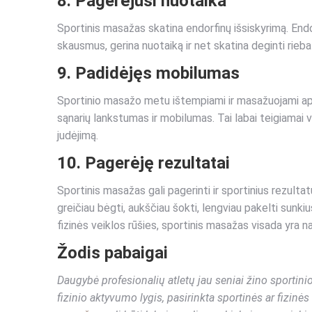
8. Pagerėjusi nuotaika
Sportinis masažas skatina endorfinų išsiskyrimą. Endo
skausmus, gerina nuotaiką ir net skatina deginti rieb
9. Padidėjęs mobilumas
Sportinio masažo metu ištempiami ir masažuojami ap
sąnarių lankstumas ir mobilumas. Tai labai teigiamai ve
judėjimą.
10. Pagerėję rezultatai
Sportinis masažas gali pagerinti ir sportinius rezulta
greičiau bėgti, aukščiau šokti, lengviau pakelti sunki
fizinės veiklos rūšies, sportinis masažas visada yra n
Žodis pabaigai
Daugybė profesionalių atletų jau seniai žino sportini
fizinio aktyvumo lygis, pasirinkta sportinės ar fizinės 