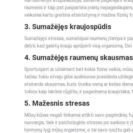
Kai raumenys atsipalaiduoja, savaime pagerėja ir kra
raumenis ir taip pat paspartina įvairių nepageidaujamų 
veiksniai kartu greitina atsistatymą ir mažina fizinių 
3. Sumažėjęs kraujospūdis
Sumažėjęs stresas, sumažėjusi raumenų įtampa ir pager
dirbti, kad galėtų krauju aprūpinti visą organizmą. Dė
4. Sumažėjęs raumenų skausmas
Sportuojant ar užsiimant bet kokia fizine veikla, mūs
tačiau tokiu atveju giliai audiniuose prasideda užde
atsiranda skausmas, kuris trunka vieną ar kelias die
tokios kaip laktinė rūgštis, ir pagerinama kraujotaka
5. Mažesnis stresas
Mūsų kūnas negali tinkamai atlikti savo pagrindinių funkci
nuovargis, tiek ir psichologinis stresas po sunkios i
hormonų lygį mūsų organizme, o tai savo ruožtu gali a