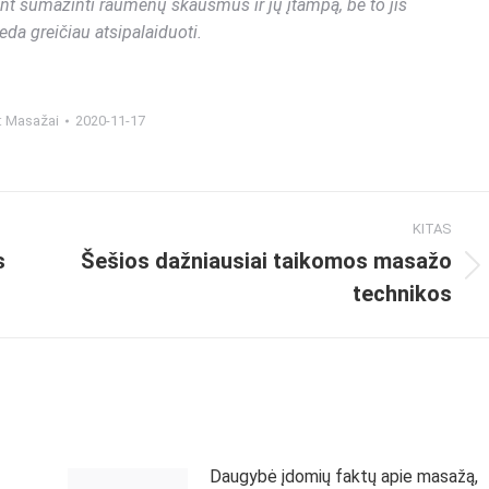
ant sumažinti raumenų skausmus ir jų įtampą, be to jis
eda greičiau atsipalaiduoti.
:
Masažai
2020-11-17
KITAS
s
Šešios dažniausiai taikomos masažo
technikos
Daugybė įdomių faktų apie masažą,