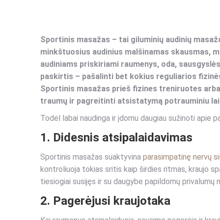
Sportinis masažas – tai giluminių audinių masa
minkštuosius audinius malšinamas skausmas, ma
audiniams priskiriami raumenys, oda, sausgyslės,
paskirtis – pašalinti bet kokius reguliarios fizi
Sportinis masažas prieš fizines treniruotes arba 
traumų ir pagreitinti atsistatymą potrauminiu lai
Todėl labai naudinga ir įdomu daugiau sužinoti apie 
1. Didesnis atsipalaidavimas
Sportinis masažas suaktyvina
parasimpatinę nervų s
kontroliuoja tokias sritis kaip širdies ritmas, kraujo 
tiesiogiai susijęs ir su daugybe papildomų privalumų 
2. Pagerėjusi kraujotaka