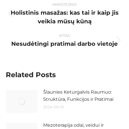
ANKSTESNIS
Holistinis masažas: kas tai ir kaip jis
veikia mūsų kūną
KITAS
Nesudėtingi pratimai darbo vietoje
Related Posts
Šlaunies Keturgalvis Raumuo:
Struktūra, Funkcijos ir Pratimai
2024-05-19
Mezoterapija odai, veidui ir