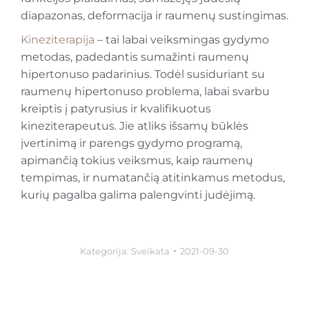
diapazonas, deformacija ir raumenų sustingimas.
Kineziterapija
– tai labai veiksmingas gydymo
metodas, padedantis sumažinti raumenų
hipertonuso padarinius. Todėl susiduriant su
raumenų hipertonuso problema, labai svarbu
kreiptis į patyrusius ir kvalifikuotus
kineziterapeutus. Jie atliks išsamų būklės
įvertinimą ir parengs gydymo programą,
apimančią tokius veiksmus, kaip raumenų
tempimas, ir numatančią atitinkamus metodus,
kurių pagalba galima palengvinti judėjimą.
Kategorija:
Sveikata
2021-09-30