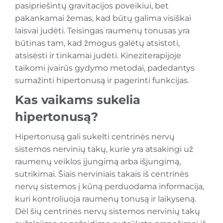
pasipriešintų gravitacijos poveikiui, bet
pakankamai žemas, kad būtų galima visiškai
laisvai judėti. Teisingas raumenų tonusas yra
būtinas tam, kad žmogus galėtų atsistoti,
atsisėsti ir tinkamai judėti. Kineziterapijoje
taikomi įvairūs gydymo metodai, padedantys
sumažinti hipertonusą ir pagerinti funkcijas.
Kas vaikams sukelia
hipertonusą?
Hipertonusą gali sukelti centrinės nervų
sistemos nervinių takų, kurie yra atsakingi už
raumenų veiklos įjungimą arba išjungimą,
sutrikimai. Šiais nerviniais takais iš centrinės
nervų sistemos į kūną perduodama informacija,
kuri kontroliuoja raumenų tonusą ir laikyseną.
Dėl šių centrinės nervų sistemos nervinių takų