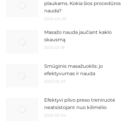
plaukams. Kokia šios procedūros
nauda?
2024-04-20
Masažo nauda jaučiant kaklo
skausmą
2023-02-18
Smūginis masažuoklis: jo
efektyvumas ir nauda
2023-02-07
Efektyvi pilvo preso treniruotė
neatsistojant nuo kilimėlio
2023-02-04