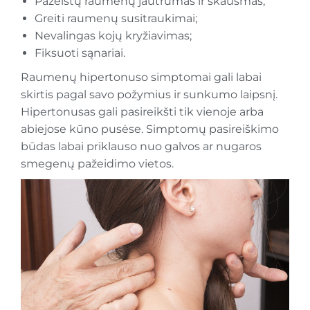
Pažeistų raumenų jautrumas ir skausmas;
Greiti raumenų susitraukimai;
Nevalingas kojų kryžiavimas;
Fiksuoti sąnariai.
Raumenų hipertonuso simptomai gali labai
skirtis pagal savo požymius ir sunkumo laipsnį.
Hipertonusas gali pasireikšti tik vienoje arba
abiejose kūno pusėse. Simptomų pasireiškimo
būdas labai priklauso nuo galvos ar nugaros
smegenų pažeidimo vietos.