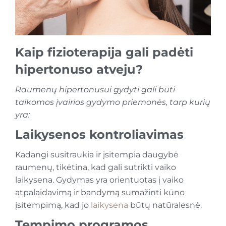
Kaip fizioterapija gali padėti
hipertonuso atveju?
Raumenų hipertonusui gydyti gali būti
taikomos įvairios gydymo priemonės, tarp kurių
yra:
Laikysenos kontroliavimas
Kadangi susitraukia ir įsitempia daugybė
raumenų, tikėtina, kad gali sutrikti vaiko
laikysena. Gydymas yra orientuotas į vaiko
atpalaidavimą ir bandymą sumažinti kūno
įsitempimą, kad jo
laikysena
būtų natūralesnė.
Tempimo programos