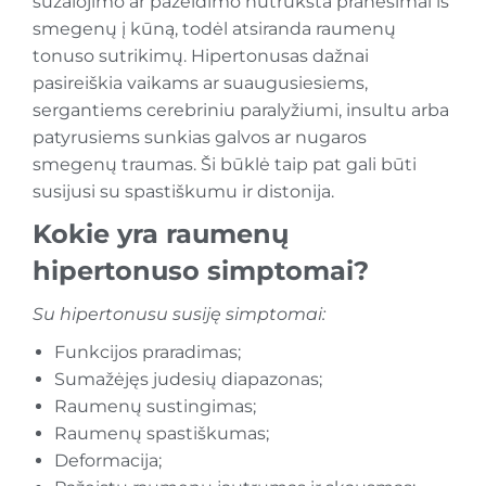
sužalojimo ar pažeidimo nutrūksta pranešimai iš
smegenų į kūną, todėl atsiranda raumenų
tonuso sutrikimų. Hipertonusas dažnai
pasireiškia vaikams ar suaugusiesiems,
sergantiems cerebriniu paralyžiumi, insultu arba
patyrusiems sunkias galvos ar nugaros
smegenų traumas. Ši būklė taip pat gali būti
susijusi su spastiškumu ir distonija.
Kokie yra raumenų
hipertonuso simptomai?
Su hipertonusu susiję simptomai:
Funkcijos praradimas;
Sumažėjęs judesių diapazonas;
Raumenų sustingimas;
Raumenų spastiškumas;
Deformacija;