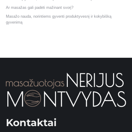
Ar masažas gali padėti mažinant svorį?
Masažo nauda, norintiems gyventi produktyvesnį ir kokybišką
gyvenimą
Kontaktai