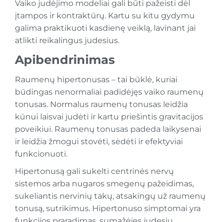
Vaiko judėjimo modeliai gali būti pažeisti dėl
įtampos ir kontraktūrų. Kartu su kitu gydymu
galima praktikuoti kasdienę veiklą, lavinant jai
atlikti reikalingus judesius.
Apibendrinimas
Raumenų hipertonusas – tai būklė, kuriai
būdingas nenormaliai padidėjęs vaiko raumenų
tonusas. Normalus raumenų tonusas leidžia
kūnui laisvai judėti ir kartu priešintis gravitacijos
poveikiui. Raumenų tonusas padeda laikysenai
ir leidžia žmogui stovėti, sėdėti ir efektyviai
funkcionuoti.
Hipertonusą gali sukelti centrinės nervų
sistemos arba nugaros smegenų pažeidimas,
sukeliantis nervinių takų, atsakingų už raumenų
tonusą, sutrikimus. Hipertonuso simptomai yra
funkcijos praradimas, sumažėjęs judesių