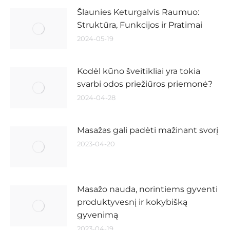
Šlaunies Keturgalvis Raumuo:
Struktūra, Funkcijos ir Pratimai
2024-05-19
Kodėl kūno šveitikliai yra tokia
svarbi odos priežiūros priemonė?
2024-04-28
Masažas gali padėti mažinant svorį
2023-04-20
Masažo nauda, norintiems gyventi
produktyvesnį ir kokybišką
gyvenimą
2023-04-19