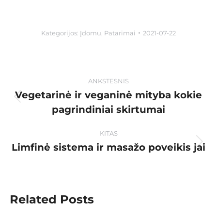
Kategorijos:
Įdomu
,
Patarimai
2021-07-22
ANKSTESNIS
Vegetarinė ir veganinė mityba kokie
pagrindiniai skirtumai
KITAS
Limfinė sistema ir masažo poveikis jai
Related Posts