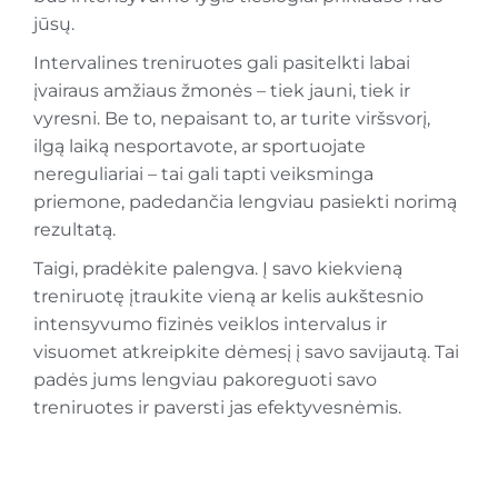
jūsų.
Intervalines treniruotes gali pasitelkti labai
įvairaus amžiaus žmonės – tiek jauni, tiek ir
vyresni. Be to, nepaisant to, ar turite viršsvorį,
ilgą laiką nesportavote, ar sportuojate
nereguliariai – tai gali tapti veiksminga
priemone, padedančia lengviau pasiekti norimą
rezultatą.
Taigi, pradėkite palengva. Į savo kiekvieną
treniruotę įtraukite vieną ar kelis aukštesnio
intensyvumo fizinės veiklos intervalus ir
visuomet atkreipkite dėmesį į savo savijautą. Tai
padės jums lengviau pakoreguoti savo
treniruotes ir paversti jas efektyvesnėmis.