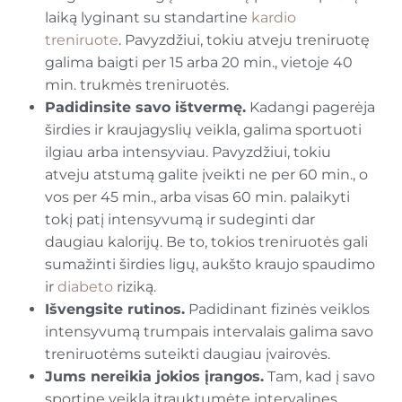
laiką lyginant su standartine
kardio
treniruote
. Pavyzdžiui, tokiu atveju treniruotę
galima baigti per 15 arba 20 min., vietoje 40
min. trukmės treniruotės.
Padidinsite savo ištvermę.
Kadangi pagerėja
širdies ir kraujagyslių veikla, galima sportuoti
ilgiau arba intensyviau. Pavyzdžiui, tokiu
atveju atstumą galite įveikti ne per 60 min., o
vos per 45 min., arba visas 60 min. palaikyti
tokį patį intensyvumą ir sudeginti dar
daugiau kalorijų. Be to, tokios treniruotės gali
sumažinti širdies ligų, aukšto kraujo spaudimo
ir
diabeto
riziką.
Išvengsite rutinos.
Padidinant fizinės veiklos
intensyvumą trumpais intervalais galima savo
treniruotėms suteikti daugiau įvairovės.
Jums nereikia jokios įrangos.
Tam, kad į savo
sportinę veiklą įtrauktumėte intervalines