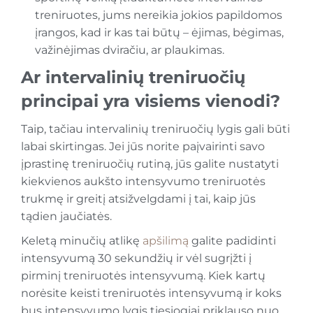
treniruotes, jums nereikia jokios papildomos
įrangos, kad ir kas tai būtų – ėjimas, bėgimas,
važinėjimas dviračiu, ar plaukimas.
Ar intervalinių treniruočių
principai yra visiems vienodi?
Taip, tačiau intervalinių treniruočių lygis gali būti
labai skirtingas. Jei jūs norite paįvairinti savo
įprastinę treniruočių rutiną, jūs galite nustatyti
kiekvienos aukšto intensyvumo treniruotės
trukmę ir greitį atsižvelgdami į tai, kaip jūs
tądien jaučiatės.
Keletą minučių atlikę
apšilimą
galite padidinti
intensyvumą 30 sekundžių ir vėl sugrįžti į
pirminį treniruotės intensyvumą. Kiek kartų
norėsite keisti treniruotės intensyvumą ir koks
bus intensyvumo lygis tiesiogiai priklauso nuo