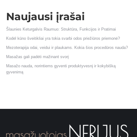
Naujausi įrašai
Šlaunies Keturgalvis Raumuo: Struktūra, Funkcijos ir Pratimai
Kodėl kūno šveitikliai yra tokia svarbi odos priežiūros priemonė?
Mezoterapija odai, veidui ir plaukams. Kokia šios procedūros nauda?
Masažas gali padėti mažinant svorį
Masažo nauda, norintiems gyventi produktyvesnį ir kokybišką
gyvenimą