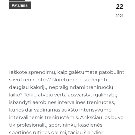
22
Patarimai
2021
Ieškote sprendimų, kaip galėtumėte patobulinti
savo treniruotes? Norėtumėte sudeginti
daugiau kalorijų neprailgindami treniruočių
laiko? Tokiu atveju verta apsvarstyti galimybę
išbandyti aerobines intervalines treniruotes,
kurios dar vadinamas aukšto intensyvumo
intervalinėmis treniruotėmis. Anksčiau jos buvo
tik profesionalių sportininkų kasdienės
sportinės rutinos dalimi, tačiau šiandien