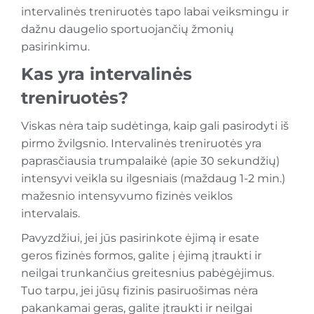
intervalinės treniruotės tapo labai veiksmingu ir
dažnu daugelio sportuojančių žmonių
pasirinkimu.
Kas yra intervalinės
treniruotės?
Viskas nėra taip sudėtinga, kaip gali pasirodyti iš
pirmo žvilgsnio. Intervalinės treniruotės yra
paprasčiausia trumpalaikė (apie 30 sekundžių)
intensyvi veikla su ilgesniais (maždaug 1-2 min.)
mažesnio intensyvumo fizinės veiklos
intervalais.
Pavyzdžiui, jei jūs pasirinkote ėjimą ir esate
geros fizinės formos, galite į ėjimą įtraukti ir
neilgai trunkančius greitesnius pabėgėjimus.
Tuo tarpu, jei jūsų fizinis pasiruošimas nėra
pakankamai geras, galite įtraukti ir neilgai