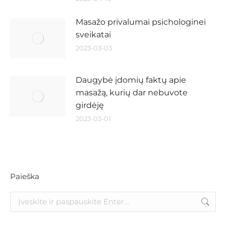
Masažo privalumai psichologinei
sveikatai
2023-03-03
Daugybė įdomių faktų apie
masažą, kurių dar nebuvote
girdėję
2023-03-01
Paieška