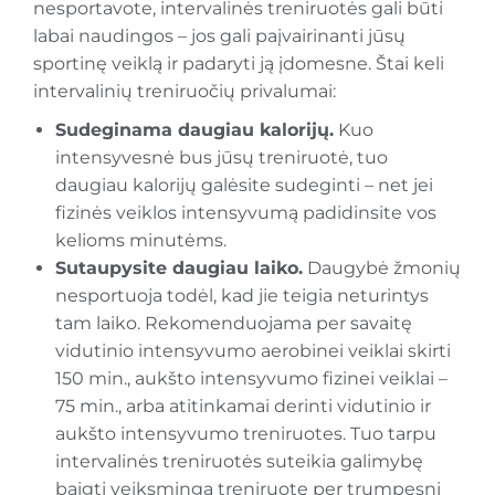
nesportavote, intervalinės treniruotės gali būti
labai naudingos – jos gali paįvairinanti jūsų
sportinę veiklą ir padaryti ją įdomesne. Štai keli
intervalinių treniruočių privalumai:
Sudeginama daugiau kalorijų.
Kuo
intensyvesnė bus jūsų treniruotė, tuo
daugiau kalorijų galėsite sudeginti – net jei
fizinės veiklos intensyvumą padidinsite vos
kelioms minutėms.
Sutaupysite daugiau laiko.
Daugybė žmonių
nesportuoja todėl, kad jie teigia neturintys
tam laiko. Rekomenduojama per savaitę
vidutinio intensyvumo aerobinei veiklai skirti
150 min., aukšto intensyvumo fizinei veiklai –
75 min., arba atitinkamai derinti vidutinio ir
aukšto intensyvumo treniruotes. Tuo tarpu
intervalinės treniruotės suteikia galimybę
baigti veiksmingą treniruotę per trumpesnį